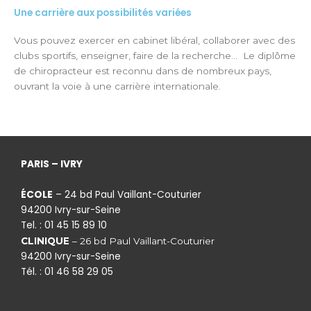
Une carrière aux possibilités variées
Vous pouvez exercer en cabinet libéral, collaborer avec des
clubs sportifs, enseigner, faire de la recherche…
Le diplôme
de chiropracteur est reconnu dans de nombreux pays,
ouvrant la voie à une carrière internationale.
PARIS – IVRY
ÉCOLE
– 24 bd Paul Vaillant-Couturier
94200 Ivry-sur-Seine
Tel. : 01 45 15 89 10
CLINIQUE
– 26 bd Paul Vaillant-Couturier
94200 Ivry-sur-Seine
Tél. : 01 46 58 29 05