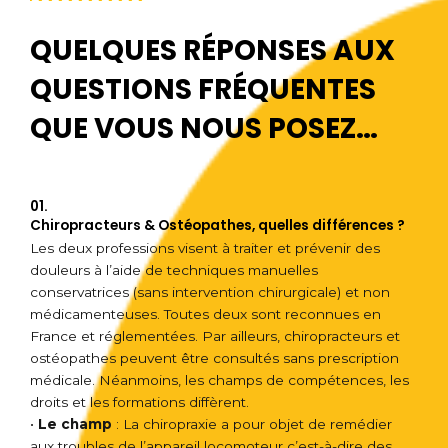
QUELQUES RÉPONSES AUX
QUESTIONS FRÉQUENTES
QUE VOUS NOUS POSEZ…
01.
Chiropracteurs & Ostéopathes, quelles différences ?
Les deux professions visent à traiter et prévenir des
douleurs à l’aide de techniques manuelles
conservatrices (sans intervention chirurgicale) et non
médicamenteuses. Toutes deux sont reconnues en
France et réglementées. Par ailleurs, chiropracteurs et
ostéopathes peuvent être consultés sans prescription
médicale. Néanmoins, les champs de compétences, les
droits et les formations diffèrent.
•
Le champ
: La chiropraxie a pour objet de remédier
aux troubles de l’appareil locomoteur c’est-à-dire des