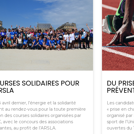
URSES SOLIDAIRES POUR
DU PRIS
RSLA
PRÉVENT
avril dernier, l’énergie et la solidarité
Les candidat
nt au rendez-vous pour la toute première
« prise en ch
on des courses solidaires organisées par
organisé par 
C, avec le concours des associations
sport de l’Un
antes, au profit de l’ARSLA.
ouvertes du 1