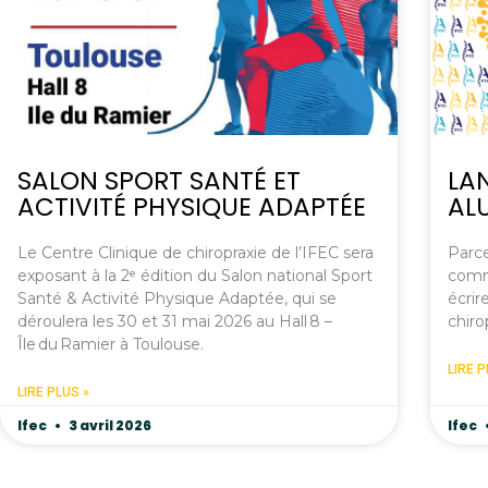
SALON SPORT SANTÉ ET
LA
ACTIVITÉ PHYSIQUE ADAPTÉE
AL
Le Centre Clinique de chiropraxie de l’IFEC sera
Parce
exposant à la 2ᵉ édition du Salon national Sport
commu
Santé & Activité Physique Adaptée, qui se
écrir
déroulera les 30 et 31 mai 2026 au Hall 8 –
chiro
Île du Ramier à Toulouse.
LIRE P
LIRE PLUS »
Ifec
3 avril 2026
Ifec