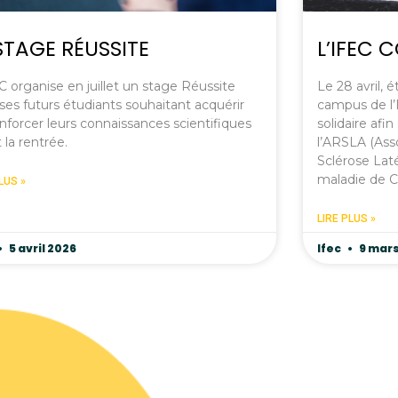
STAGE RÉUSSITE
L’IFEC 
C organise en juillet un stage Réussite
Le 28 avril, 
ses futurs étudiants souhaitant acquérir
campus de l’
nforcer leurs connaissances scientifiques
solidaire afi
 la rentrée.
l’ARSLA (Ass
Sclérose Lat
maladie de C
LUS »
LIRE PLUS »
5 avril 2026
Ifec
9 mars