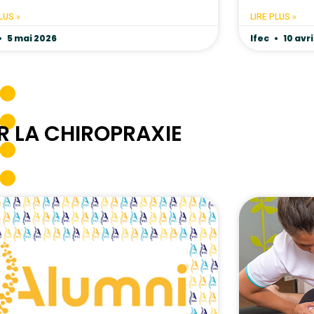
LUS »
LIRE PLUS »
5 mai 2026
Ifec
10 avri
R LA CHIROPRAXIE