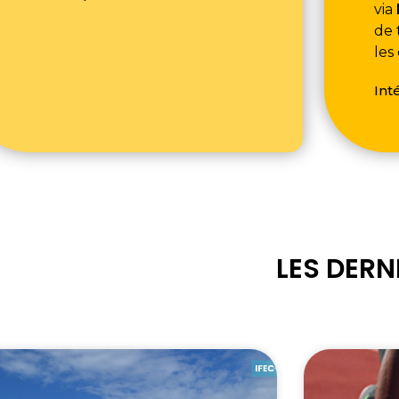
via
de 
les
Int
LES DERN