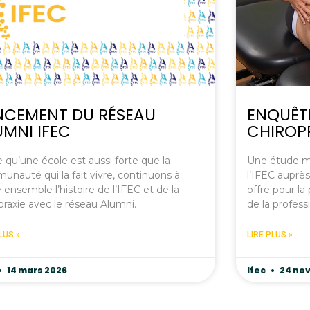
NCEMENT DU RÉSEAU
ENQUÊTE
UMNI IFEC
CHIROP
 qu’une école est aussi forte que la
Une étude m
nauté qui la fait vivre, continuons à
l’IFEC auprès
e ensemble l’histoire de l’IFEC et de la
offre pour la
praxie avec le réseau Alumni.
de la profess
LUS »
LIRE PLUS »
14 mars 2026
Ifec
24 no