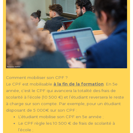
Comment mobiliser son CPF ?
Le CPF est mobilisable
à la fin de la formation
. En 5e
année, c’est le CPF qui avancera la totalité des frais de
scolarité à l’école (10 500 €) et l’étudiant reversera le reste
à charge sur son compte. Par exemple, pour un étudiant
disposant de 5 000€ sur son CPF :
L’étudiant mobilise son CPF en 5e année ;
Le CPF règle les 10 500 € de frais de scolarité à
l’école ;