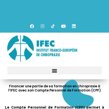
Aller
au
contenu
F
I
Y
L
a
n
o
i
c
s
u
n
e
t
t
k
b
a
u
e
o
g
b
d
o
r
e
i
k
a
n
m
Financer une partie de sa formation en chiropraxie à
l’IFEC avec son Compte Personnel de Formation (CPF)
Le Compte Personnel de Formation (CPF) permet à